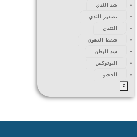
شد الثدي
تصغير الثدي
التثدي
شفط الدهون
شد البطن
البوتوكس
الحشو
X